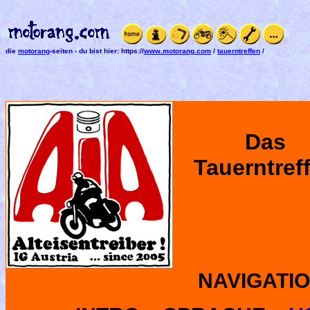
die
motorang
-seiten
-
du bist hier:
https://
www.motorang.com
/
tauerntreffen
/
Das
Tauerntref
NAVIGATIO