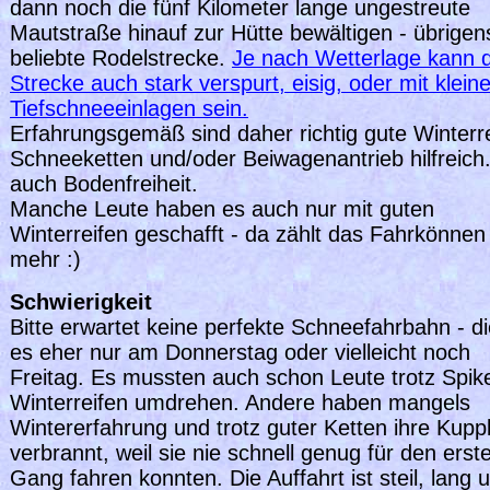
dann noch die fünf Kilometer lange ungestreute
Mautstraße hinauf zur Hütte bewältigen - übrigen
beliebte Rodelstrecke.
Je nach Wetterlage kann d
Strecke auch stark verspurt, eisig, oder mit klein
Tiefschneeeinlagen sein.
Erfahrungsgemäß sind daher richtig gute Winterre
Schneeketten und/oder Beiwagenantrieb hilfreich.
auch Bodenfreiheit.
Manche Leute haben es auch nur mit guten
Winterreifen geschafft - da zählt das Fahrkönne
mehr :)
Schwierigkeit
Bitte erwartet keine perfekte Schneefahrbahn - di
es eher nur am Donnerstag oder vielleicht noch
Freitag. Es mussten auch schon Leute trotz Spik
Winterreifen umdrehen. Andere haben mangels
Wintererfahrung und trotz guter Ketten ihre Kupp
verbrannt, weil sie nie schnell genug für den erst
Gang fahren konnten. Die Auffahrt ist steil, lang 