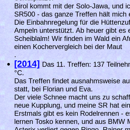
Birol kommt mit der Solo-Jawa, und ic
SR500 - das ganze Treffen hält mich 
Die Einbahnregelung für die Hüttenzuf
Ampeln unterstützt. Ab heuer gibt es
Scheiblalm! Wir finden im Wald ein Af
einen Kochervergleich bei der Maut
.
[2014]
Das 11. Treffen: 137 Teilne
°C.
Das Treffen findet ausnahmsweise auf
statt, bei Florian und Eva.
Der viele Schnee macht uns zu schaffe
neue Kupplung, und meine SR hat ei
Erstmals gibt es kein Rodelrennen - e
lernen Tosko kennen, und aus BMW M
Asterix verliert gegen Ringo, Rainer 