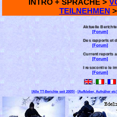
INTRO + SPRACHE >
V
TEILNEHMEN
Aktuelle Berichte und Bilder sowie Deta
[Forum]
Des rapports et des photos actuels ainsi
[Forum]
Current reports and pictures as well as 
[Forum]
I resoconti e le immagini attuali e i dett
[Forum]
-
-
[Alle TT-Berichte seit 2005]
-
[Aufkleber, Aufnäher etc