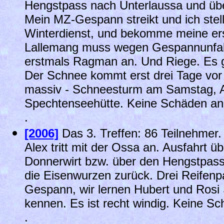
Hengstpass nach Unterlaussa und übe
Mein MZ-Gespann streikt und ich stel
Winterdienst, und bekomme meine ers
Lallemang muss wegen Gespannunfall 
erstmals Ragman an. Und Riege. Es g
Der Schnee kommt erst drei Tage vor
massiv - Schneesturm am Samstag, Au
Spechtenseehütte.
Keine Schäden a
.
[2006]
Das 3. Treffen: 86 Teilnehmer
Alex tritt mit der Ossa an. Ausfahrt ü
Donnerwirt bzw. über den Hengstpass
die Eisenwurzen zurück. Drei Reife
Gespann, wir lernen Hubert und Rosi
kennen. Es ist recht windig. Keine 
.