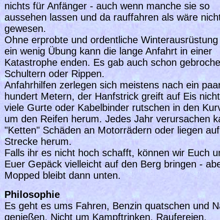
nichts für Anfänger - auch wenn manche sie so
aussehen lassen und da rauffahren als wäre nich
gewesen.
Ohne erprobte und ordentliche Winterausrüstung
ein wenig Übung kann die lange Anfahrt in einer
Katastrophe enden. Es gab auch schon gebroch
Schultern oder Rippen.
Anfahrhilfen zerlegen sich meistens nach ein paa
hundert Metern, der Hanfstrick greift auf Eis nich
viele Gurte oder Kabelbinder rutschen in den Kur
um den Reifen herum. Jedes Jahr verursachen k
"Ketten" Schäden an Motorrädern oder liegen auf
Strecke herum.
Falls ihr es nicht hoch schafft, können wir Euch 
Euer Gepäck vielleicht auf den Berg bringen - ab
Mopped bleibt dann unten.
Philosophie
Es geht es ums Fahren, Benzin quatschen und N
genießen. Nicht um Kampftrinken, Raufereien,