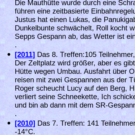
Die Mauthütte wurde durch eine Schr
führen eine zeitbasierte Einbahnregelu
Justus hat einen Lukas, die Panukiga
Dunkelbunte schwächelt, Roll kocht w
Sepps Gespann ab, das Wetter ist ei
.
[2011]
Das 8. Treffen:105 Teilnehmer
Der Zeltplatz wird größer, aber es gib
Hütte wegen Umbau. Ausfahrt über 
reisen mit zwei Gespannen aus der Tür
Roger scheucht Lucy auf den Berg, Hih
verliert seine Schneekette, Ich schic
und bin ab dann mit dem SR-Gespann
.
[2010]
Das 7. Treffen: 141 Teilnehmer
-14°C.