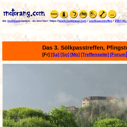
die
motorang
-seiten
-
du bist hier:
https://
www.motorang.com
/
soelkpasstreffen
/
2007-01
Das 3. Sölkpasstreffen, Pfingst
[Fr]
[Sa]
[So]
[Mo]
[Treffenseite]
[Forum