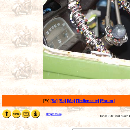
]
[Fr]
[Sa]
[So]
[Mo]
[Treffenseite]
[Forum
[Impressum]
Diese Site wird durch 