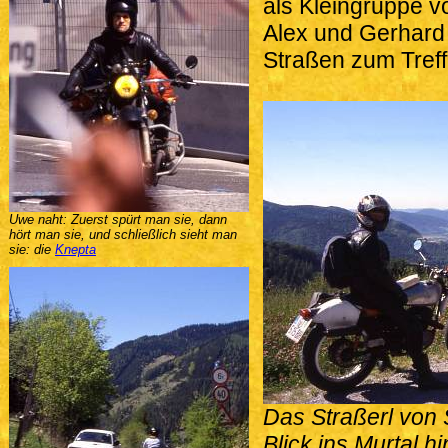
als Kleingruppe v
Alex und Gerhard 
Straßen zum Treff
Uwe naht: Zuerst spürt man sie, dann
hört man sie, und schließlich sieht man
sie: die
Knepta
Das Straßerl von 
Blick ins Murtal h