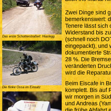
Zwei Dinge sind 
bemerkenswert: 
Tenere lässt sic
Widerstand bis z
Das erste Schotterstraßerl: Hiaslegg
(schnell noch DO
eingepackt), und 
dokumentierte Str
28 %. Die Bremse 
veränderten Druck
wird die Reparat
Beim Eiscafe in Br
Die flinke Ossa im Einsatz
komplett. Bis auf
wir morgen in Süd
und Andreas (Yam
die frühe Abfahrt 