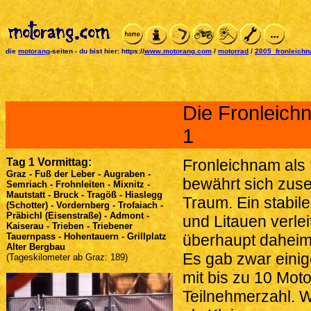
die
motorang
-seiten
-
du bist hier:
https://
www.motorang.com
/
motorrad
/
2005_fronleich
Die Fronleich
1
Tag 1 Vormittag:
Fronleichnam als F
Graz - Fuß der Leber - Augraben -
bewährt sich zuse
Semriach - Frohnleiten - Mixnitz -
Mautstatt - Bruck - Tragöß - Hiaslegg
Traum. Ein stabil
(Schotter) - Vordernberg - Trofaiach -
Präbichl (Eisenstraße) - Admont -
und Litauen verle
Kaiserau - Trieben - Triebener
Tauernpass - Hohentauern - Grillplatz
überhaupt daheim
Alter Bergbau
Es gab zwar eini
(Tageskilometer ab Graz: 189)
mit bis zu 10 Mot
Teilnehmerzahl. W