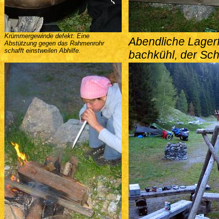
Krümmergewinde defekt: Eine
Abendliche Lagerfe
Abstützung gegen das Rahmenrohr
schafft einstweilen Abhilfe.
bachkühl, der Sch