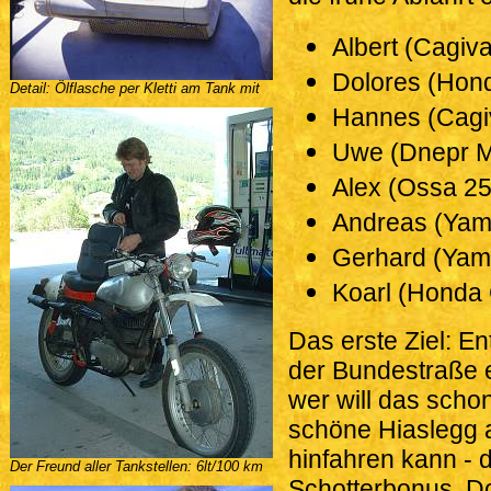
Albert (Cagiva
Dolores (Hon
Detail: Ölflasche per Kletti am Tank mit
Hannes (Cagiv
Uwe (Dnepr 
Alex (Ossa 25
Andreas (Yam
Gerhard (Yam
Koarl (Honda 
Das erste Ziel: En
der Bundestraße e
wer will das sch
schöne Hiaslegg 
hinfahren kann -
Der Freund aller Tankstellen: 6lt/100 km
Schotterbonus. Do