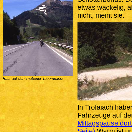
etwas wackelig, a
nicht, meint sie.
Rauf auf den Triebener Tauernpass!
In Trofaiach haben
Fahrzeuge auf de
Mittagspause dort 
Seite)
Warm ist un